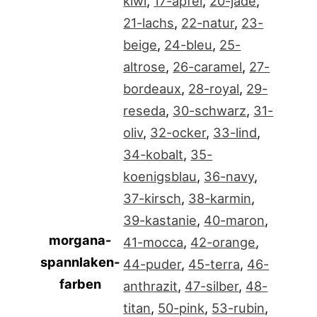
kiwi
,
17-apfel
,
20-jade
,
21-lachs
,
22-natur
,
23-
beige
,
24-bleu
,
25-
altrose
,
26-caramel
,
27-
bordeaux
,
28-royal
,
29-
reseda
,
30-schwarz
,
31-
oliv
,
32-ocker
,
33-lind
,
34-kobalt
,
35-
koenigsblau
,
36-navy
,
37-kirsch
,
38-karmin
,
39-kastanie
,
40-maron
,
morgana-
41-mocca
,
42-orange
,
spannlaken-
44-puder
,
45-terra
,
46-
farben
anthrazit
,
47-silber
,
48-
titan
,
50-pink
,
53-rubin
,