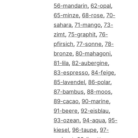
56-mandarin
,
62-opal
,
65-minze
,
68-rose
,
70-
sahara
,
71-mango
,
73-
zimt
,
75-graphit
,
76-
pfirsich
,
77-sonne
,
78-
bronze
,
80-mahagoni
,
81-lila
,
82-aubergine
,
83-espresso
,
84-feige
,
85-lavendel
,
86-polar
,
87-bambus
,
88-moos
,
89-cacao
,
90-marine
,
91-beere
,
92-eisblau
,
93-ozean
,
94-aqua
,
95-
kiesel
,
96-taupe
,
97-