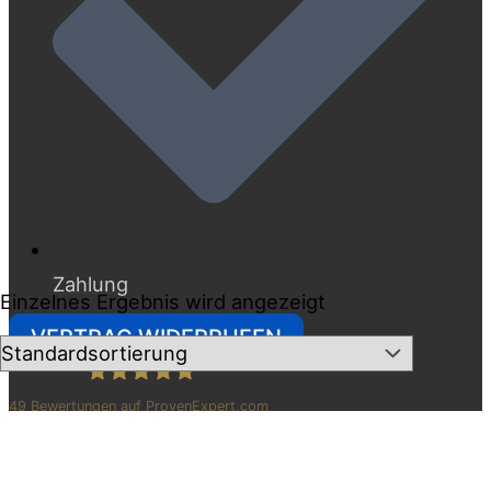
Zahlung
Einzelnes Ergebnis wird angezeigt
VERTRAG WIDERRUFEN
49
Bewertungen auf ProvenExpert.com
Betten Raymond Hildesheim
Copyright © 2026
Betten Raymond Hildesheim GmbH& Co. KG