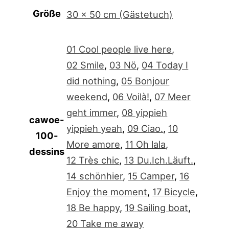
Größe
30 x 50 cm (Gästetuch)
01 Cool people live here
,
02 Smile
,
03 Nö
,
04 Today I
did nothing
,
05 Bonjour
weekend
,
06 Voilà!
,
07 Meer
geht immer
,
08 yippieh
cawoe-
yippieh yeah
,
09 Ciao.
,
10
100-
More amore
,
11 Oh lala
,
dessins
12 Très chic
,
13 Du.Ich.Läuft.
,
14 schönhier
,
15 Camper
,
16
Enjoy the moment
,
17 Bicycle
,
18 Be happy
,
19 Sailing boat
,
20 Take me away