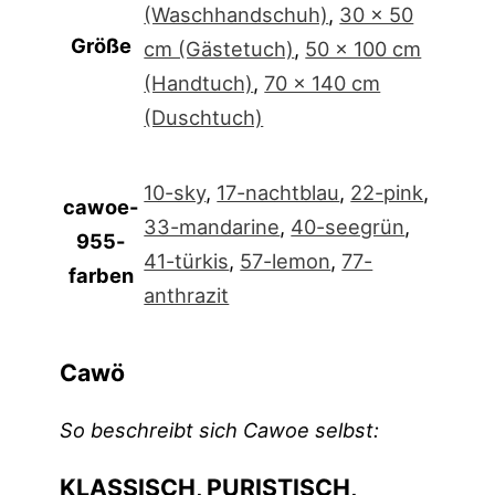
(Waschhandschuh)
,
30 x 50
Größe
cm (Gästetuch)
,
50 x 100 cm
(Handtuch)
,
70 x 140 cm
(Duschtuch)
10-sky
,
17-nachtblau
,
22-pink
,
cawoe-
33-mandarine
,
40-seegrün
,
955-
41-türkis
,
57-lemon
,
77-
farben
anthrazit
Cawö
So beschreibt sich Cawoe selbst:
KLASSISCH, PURISTISCH,