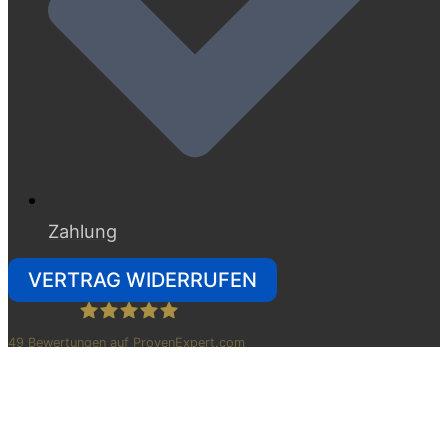
Zahlung
VERTRAG WIDERRUFEN
49
Bewertungen auf ProvenExpert.com
Betten Raymond Hildesheim
Copyright © 2026
Betten Raymond Hildesheim GmbH& Co. KG