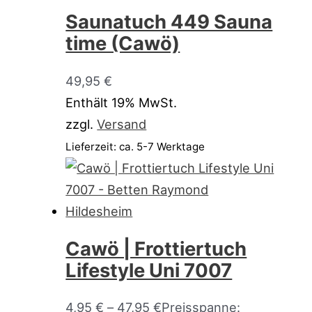
Saunatuch 449 Sauna
time (Cawö)
49,95
€
Enthält 19% MwSt.
zzgl.
Versand
Lieferzeit: ca. 5-7 Werktage
Cawö | Frottiertuch
Lifestyle Uni 7007
4,95
€
–
47,95
€
Preisspanne: