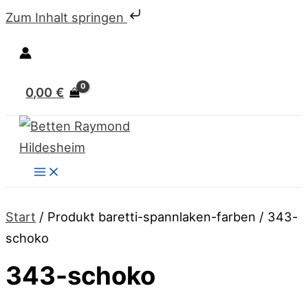
Zum
Preisspanne:
Preisspanne:
Zum Inhalt springen
Inhalt
54,95 €
64,95 €
Suchen
springen
bis
bis
99,95 €
109,95 €
0,00
€
Start
/ Produkt baretti-spannlaken-farben / 343-
schoko
343-schoko